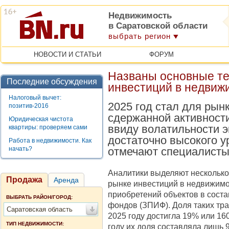
Недвижимость
в Саратовской области
выбрать регион
НОВОСТИ И СТАТЬИ
ФОРУМ
Названы основные те
Последние обсуждения
инвестиций в недвиж
Налоговый вычет:
2025 год стал для рын
позитив-2016
сдержанной активности
Юридическая чистота
ввиду волатильности 
квартиры: проверяем сами
достаточно высокого у
Работа в недвижимости. Как
начать?
отмечают специалисты 
Аналитики выделяют несколько
Продажа
Аренда
рынке инвестиций в недвижимост
приобретений объектов в сост
ВЫБРАТЬ РАЙОН/ГОРОД:
фондов (ЗПИФ). Доля таких тра
Саратовская область
2025 году достигла 19% или 16
ТИП НЕДВИЖИМОСТИ:
году их доля составляла лишь 